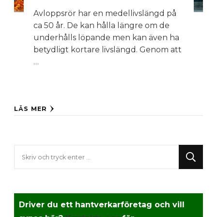
Avloppsrör har en medellivslängd på
ca 50 år. De kan hålla längre om de
underhålls löpande men kan även ha
betydligt kortare livslängd. Genom att
…
LÄS MER
Letar
du
efter
något?
Driver du ett hantverkarföretag och vill