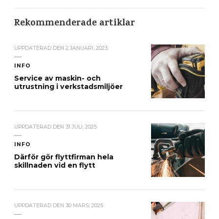
Rekommenderade artiklar
UPPDATERAD DEN
2 JANUARI, 2023
INFO
Service av maskin- och
utrustning i verkstadsmiljöer
UPPDATERAD DEN
31 JULI, 2025
INFO
Därför gör flyttfirman hela
skillnaden vid en flytt
UPPDATERAD DEN
30 MARS, 2025