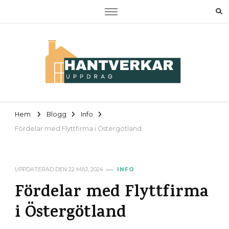
Hantverkaruppdrag
Om RUT, ROT samt tjänster
Hem
Blogg
Info
Fördelar med Flyttfirma i Östergötland
UPPDATERAD DEN
22 MAJ, 2024
INFO
Fördelar med Flyttfirma
i Östergötland