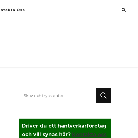
ntakta Oss
Letar
du
efter
något?
Driver du ett hantverkarföretag
och vill synas här?
Kontakta oss