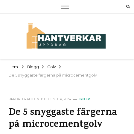
Hantverkaruppdrag
Om RUT, ROT samt tjänster
Hem
Blogg
Golv
De 5 snyggaste färgerna på microcementgolv
UPPDATERAD DEN
18 DECEMBER, 2024
GOLV
De 5 snyggaste färgerna
på microcementgolv