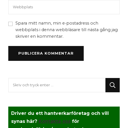
Spara mitt namn, min e-postadress och
webbplats i denna webbläsare till nästa gång jag
skriver en kommentar.
Letar
du
efter
något?
Driver du ett hantverkarföretag och vill
synas här?
Kontakta oss
för