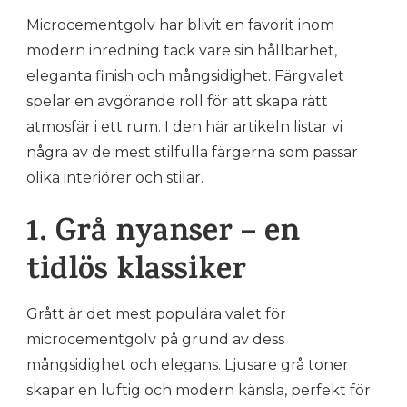
5
Microcementgolv har blivit en favorit inom
SNYGGASTE
FÄRGERNA
modern inredning tack vare sin hållbarhet,
PÅ
eleganta finish och mångsidighet. Färgvalet
MICROCEMENTGOLV
spelar en avgörande roll för att skapa rätt
atmosfär i ett rum. I den här artikeln listar vi
några av de mest stilfulla färgerna som passar
olika interiörer och stilar.
1. Grå nyanser – en
tidlös klassiker
Grått är det mest populära valet för
microcementgolv på grund av dess
mångsidighet och elegans. Ljusare grå toner
skapar en luftig och modern känsla, perfekt för