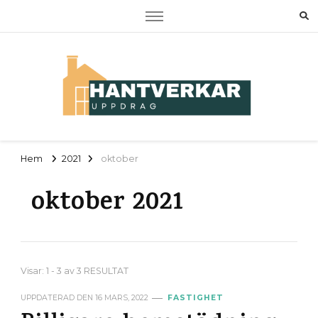
Hantverkaruppdrag
Om RUT, ROT samt tjänster
Hem
2021
oktober
oktober 2021
Visar: 1 - 3 av 3 RESULTAT
UPPDATERAD DEN
16 MARS, 2022
FASTIGHET