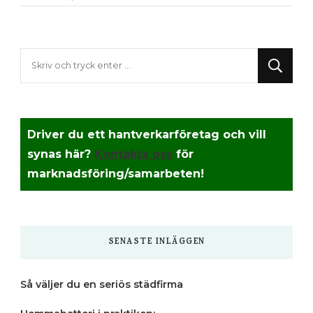
Letar
du
efter
något?
Driver du ett hantverkarföretag och vill
synas här?
Kontakta oss
för
marknadsföring/samarbeten!
SENASTE INLÄGGEN
Så väljer du en seriös städfirma