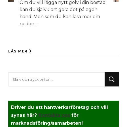
Om du vill lägga nytt golv i din bostad
kan du självklart göra det på egen
hand. Men som du kan läsa mer om
nedan …
LÄS MER
Letar
du
efter
något?
Driver du ett hantverkarföretag och vill
synas här?
Kontakta oss
för
marknadsföring/samarbeten!