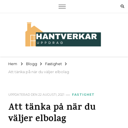
Hantverkaruppdrag
Om RUT, ROT samt tjänster
Hem
Blogg
Fastighet
Att tänka på när du väljer elbolag
UPPDATERAD DEN
22 AUGUSTI, 2021
FASTIGHET
Att tänka på när du
väljer elbolag