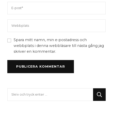
Spara mitt namn, min e-postadress och
webbplats i denna webbläsare till nästa gång jag
skriver en kommentar.
Letar
du
efter
något?