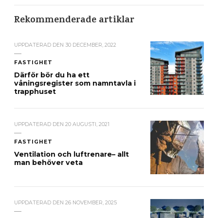
Rekommenderade artiklar
UPPDATERAD DEN
30 DECEMBER, 2022
FASTIGHET
Därför bör du ha ett
våningsregister som namntavla i
trapphuset
UPPDATERAD DEN
20 AUGUSTI, 2021
FASTIGHET
Ventilation och luftrenare– allt
man behöver veta
UPPDATERAD DEN
26 NOVEMBER, 2025