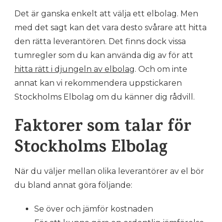
TÄNKA
Det är ganska enkelt att välja ett elbolag. Men
PÅ
NÄR
med det sagt kan det vara desto svårare att hitta
DU
den rätta leverantören. Det finns dock vissa
VÄLJER
ELBOLAG
tumregler som du kan använda dig av för att
hitta rätt i djungeln av elbolag
. Och om inte
annat kan vi rekommendera uppstickaren
Stockholms Elbolag om du känner dig rådvill.
Faktorer som talar för
Stockholms Elbolag
När du väljer mellan olika leverantörer av el bör
du bland annat göra följande:
Se över och jämför kostnaden