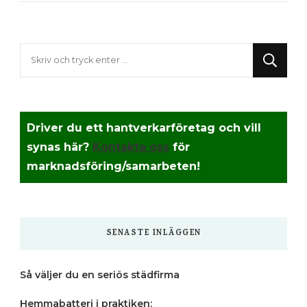
Letar
du
efter
något?
Driver du ett hantverkarföretag och vill
synas här?
Kontakta oss
för
marknadsföring/samarbeten!
SENASTE INLÄGGEN
Så väljer du en seriös städfirma
Hemmabatteri i praktiken: