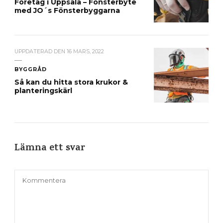
Företag i Uppsala – Fönsterbyte
med JO´s Fönsterbyggarna
UPPDATERAD DEN
16 MARS, 2022
BYGGRÅD
Så kan du hitta stora krukor &
planteringskärl
Lämna ett svar