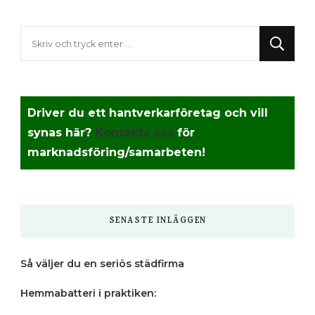
Letar
du
efter
något?
Driver du ett hantverkarföretag och vill
synas här?
Kontakta oss
för
marknadsföring/samarbeten!
SENASTE INLÄGGEN
Så väljer du en seriös städfirma
Hemmabatteri i praktiken: