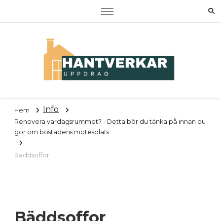
Hantverkaruppdrag
Om RUT, ROT samt tjänster
Info
Hem
Renovera vardagsrummet? - Detta bör du tänka på innan du
gör om bostadens mötesplats
Bäddsoffor
Bäddsoffor