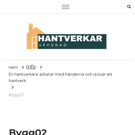
Hantverkaruppdrag
Om RUT, ROT samt tjänster
Info
Hem
En hantverkare arbetar med händerna och utövar ett
hantverk
Bygg02
Bygg02