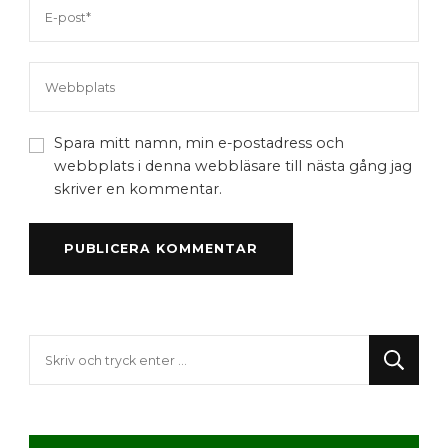
Spara mitt namn, min e-postadress och
webbplats i denna webbläsare till nästa gång jag
skriver en kommentar.
Letar
du
efter
något?