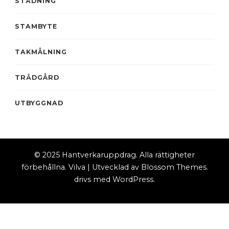
STÄDNING
STAMBYTE
TAKMÅLNING
TRÄDGÅRD
UTBYGGNAD
© 2025 Hantverkaruppdrag. Alla rättigheter
förbehållna.
Vilva | Utvecklad av
Blossom Themes
.
drivs med
WordPress
.