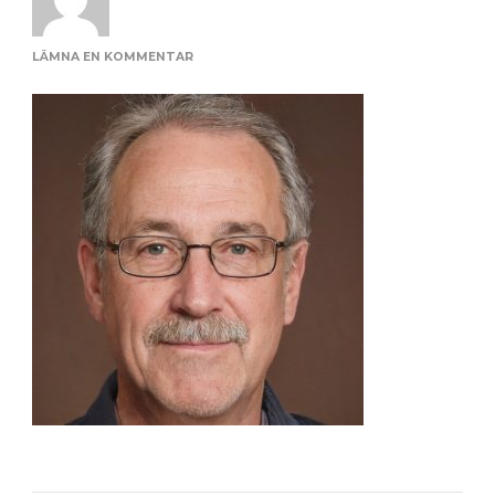
PÅ
LÄMNA EN KOMMENTAR
MALE_61_AC54FE99DF35466FA77CEDD3A4D