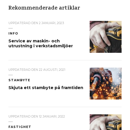
Rekommenderade artiklar
UPPDATERAD DEN
2 JANUARI, 2023
INFO
Service av maskin- och
utrustning i verkstadsmiljöer
UPPDATERAD DEN
22 AUGUSTI, 2021
STAMBYTE
Skjuta ett stambyte på framtiden
UPPDATERAD DEN
12 JANUARI, 2022
FASTIGHET