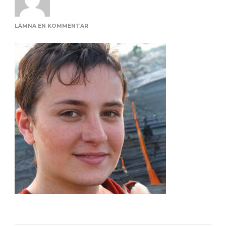
PÅ
LÄMNA EN KOMMENTAR
FEMALE_21_28F91DB9AD16C798435273C807