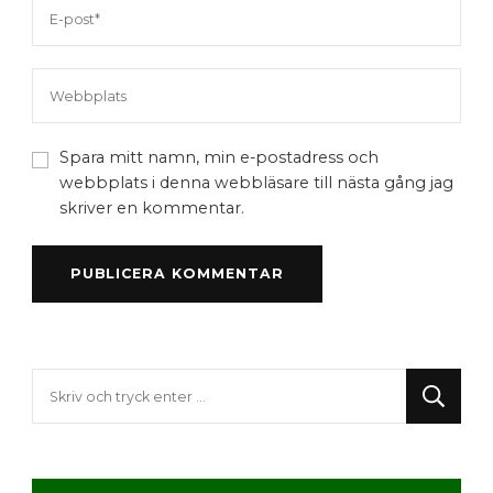
Spara mitt namn, min e-postadress och
webbplats i denna webbläsare till nästa gång jag
skriver en kommentar.
Letar
du
efter
något?