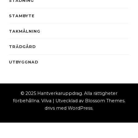
STÄDNING
STAMBYTE
TAKMÅLNING
TRÄDGÅRD
UTBYGGNAD
© 2025 Hantverkaruppdrag. Alla rättigheter
förbehållna.
Vilva | Utvecklad av
Blossom Themes
.
drivs med
WordPress
.