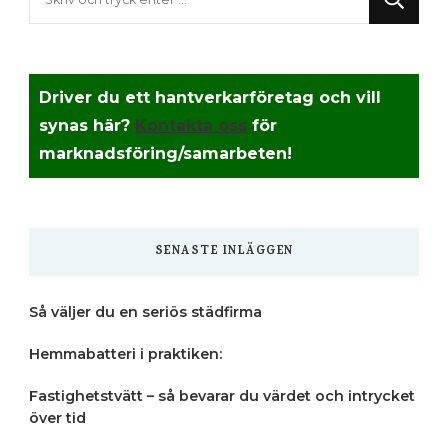
du
efter
något?
Driver du ett hantverkarföretag och vill
synas här?
Kontakta oss
för
marknadsföring/samarbeten!
SENASTE INLÄGGEN
Så väljer du en seriös städfirma
Hemmabatteri i praktiken:
Fastighetstvätt – så bevarar du värdet och intrycket
över tid