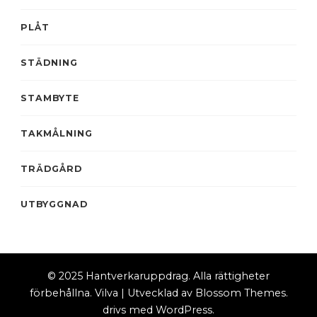
PLÅT
STÄDNING
STAMBYTE
TAKMÅLNING
TRÄDGÅRD
UTBYGGNAD
© 2025 Hantverkaruppdrag. Alla rättigheter
förbehållna.
Vilva | Utvecklad av
Blossom Themes
.
drivs med
WordPress
.