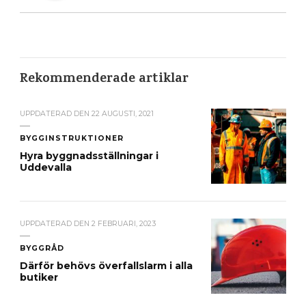
Rekommenderade artiklar
UPPDATERAD DEN
22 AUGUSTI, 2021
BYGGINSTRUKTIONER
Hyra byggnadsställningar i
Uddevalla
UPPDATERAD DEN
2 FEBRUARI, 2023
BYGGRÅD
Därför behövs överfallslarm i alla
butiker