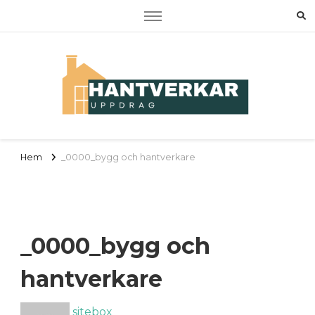
Hantverkaruppdrag
Om RUT, ROT samt tjänster
Hem
_0000_bygg och hantverkare
_0000_bygg och
hantverkare
sitebox